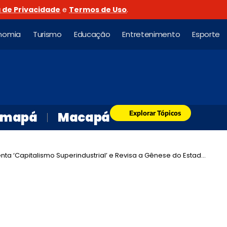
a de Privacidade
e
Termos de Uso
.
nomia
Turismo
Educação
Entretenimento
Esporte
Explorar Tópicos
mapá
Macapá
‘Capitalismo Superindustrial’ e Revisa a Gênese do Estado Brasileiro