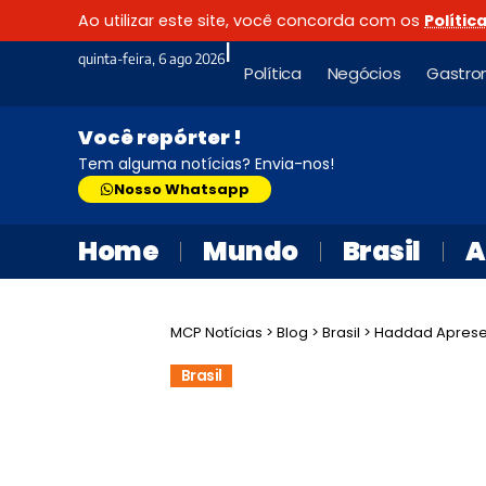
Ao utilizar este site, você concorda com os
Polític
|
quinta-feira, 6 ago 2026
Política
Negócios
Gastro
Você repórter !
Tem alguma notícias? Envia-nos!
Nosso Whatsapp
Home
Mundo
Brasil
A
MCP Notícias
>
Blog
>
Brasil
>
Haddad Apresenta 
Brasil