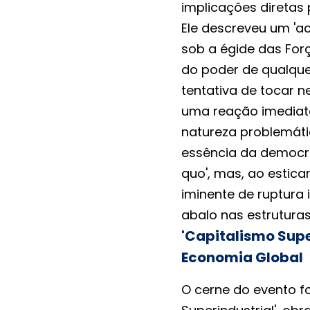
implicações direta
Ele descreveu um 'a
sob a égide das Forç
do poder de qualque
tentativa de tocar n
uma reação imediata 
natureza problemáti
essência da democra
quo', mas, ao estica
iminente de ruptura 
abalo nas estruturas
'Capitalismo Supe
Economia Global
O cerne do evento f