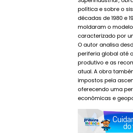
Superindustrial', o
política e sobre o s
décadas de 1980 e 19
moldaram o modelo 
caracterizado por 
O autor analisa des
periferia global at
produtivo e as recon
atual. A obra també
impostos pela ascen
oferecendo uma pers
econômicas e geopol