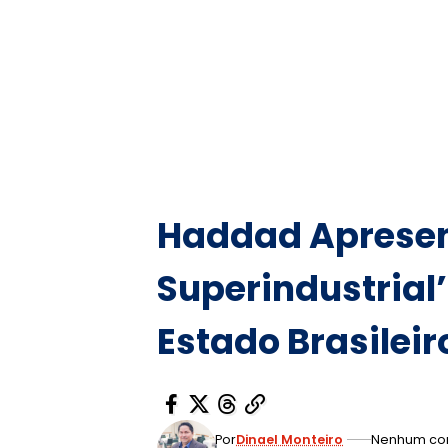
Haddad Apresen
Superindustrial’
Estado Brasileir
Por
Dinael Monteiro
Nenhum co