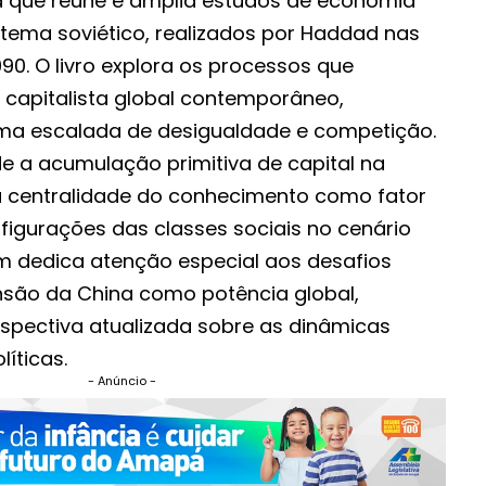
bra que reúne e amplia estudos de economia
istema soviético, realizados por Haddad nas
90. O livro explora os processos que
capitalista global contemporâneo,
uma escalada de desigualdade e competição.
de a acumulação primitiva de capital na
é a centralidade do conhecimento como fator
figurações das classes sociais no cenário
m dedica atenção especial aos desafios
são da China como potência global,
pectiva atualizada sobre as dinâmicas
íticas.
- Anúncio -