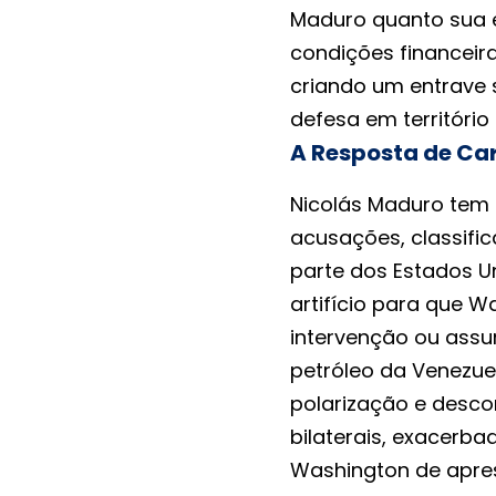
Maduro quanto sua e
condições financeira
criando um entrave 
defesa em território
A Resposta de Car
Nicolás Maduro tem
acusações, classific
parte dos Estados U
artifício para que W
intervenção ou assu
petróleo da Venezuel
polarização e desco
bilaterais, exacerb
Washington de apres