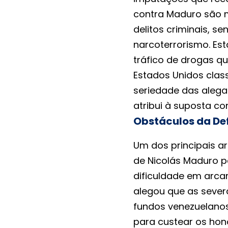
contra Maduro são mú
delitos criminais, 
narcoterrorismo. Esta
tráfico de drogas qu
Estados Unidos clas
seriedade das aleg
atribui à suposta co
Obstáculos da Def
Um dos principais a
de Nicolás Maduro pa
dificuldade em arca
alegou que as sever
fundos venezuelano
para custear os hon