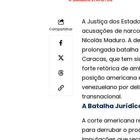
© SHANNON STAPLETON
A Justiça dos Esta
Compartilhar
acusações de narcot
Nicolás Maduro. A d
prolongada batalha 
Caracas, que tem s
forte retórica de a
posição americana e
venezuelano por del
transnacional.
A Batalha Jurídic
A corte americana r
para derrubar o pro
imputações que reca