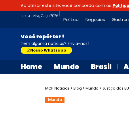
Ao utilizar este site, você concorda com os
Polític
|
sexta-feira, 7 ago 2026
Política
Negócios
Gastro
Você repórter !
Tem alguma notícias? Envia-nos!
Nosso Whatsapp
Home
Mundo
Brasil
A
MCP Notícias
>
Blog
>
Mundo
>
Justiça dos E
Mundo