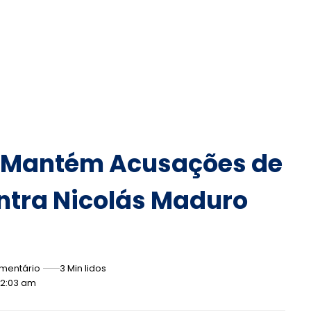
A Mantém Acusações de
ntra Nicolás Maduro
mentário
3 Min lidos
12:03 am