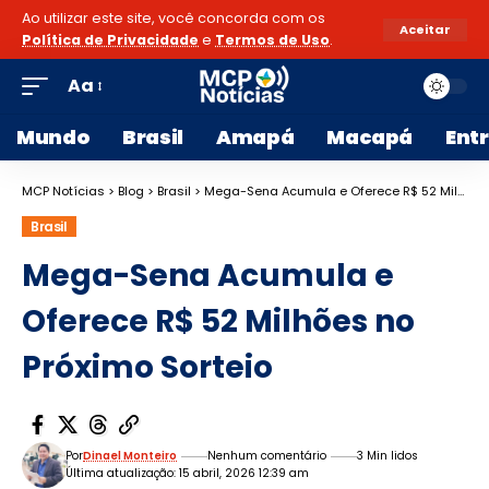
Ao utilizar este site, você concorda com os
Aceitar
Política de Privacidade
e
Termos de Uso
.
Aa
Mundo
Brasil
Amapá
Macapá
Ent
MCP Notícias
>
Blog
>
Brasil
>
Mega-Sena Acumula e Oferece R$ 52 Milhões no Próximo Sorteio
Brasil
Mega-Sena Acumula e
Oferece R$ 52 Milhões no
Próximo Sorteio
Por
Dinael Monteiro
Nenhum comentário
3 Min lidos
Última atualização: 15 abril, 2026 12:39 am