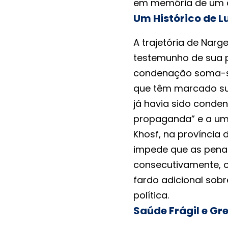
em memória de um a
Um Histórico de L
A trajetória de Nar
testemunho de sua p
condenação soma-se 
que têm marcado sua
já havia sido conden
propaganda” e a uma
Khosf, na província 
impede que as pena
consecutivamente, o
fardo adicional sobr
política.
Saúde Frágil e G