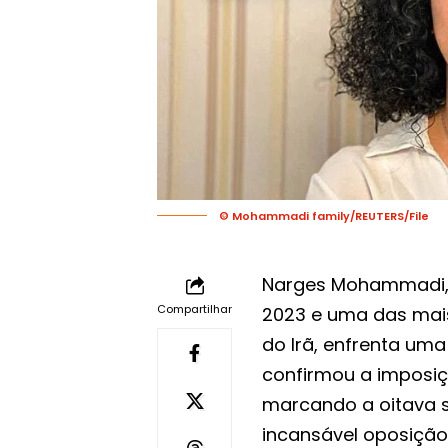
© Mohammadi family/REUTERS/File
Narges Mohammadi, 
Compartilhar
2023 e uma das mais
do Irã, enfrenta um
confirmou a imposiç
marcando a oitava s
incansável oposição 