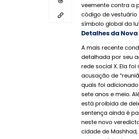
veemente contra a p
código de vestuário
símbolo global da lut
Detalhes da Nova
A mais recente con
detalhada por seu a
rede social X. Ela fo
acusação de “reuniã
quais foi adicionad
sete anos e meio. A
está proibida de dei
sentença ainda é pa
neste novo veredict
cidade de Mashhad,