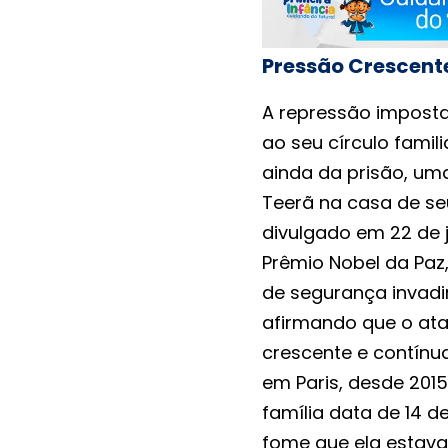
Pressão Crescente
A repressão impos
ao seu círculo famili
ainda da prisão, um
Teerã na casa de s
divulgado em 22 de
Prêmio Nobel da Paz
de segurança invadir
afirmando que o at
crescente e contínua
em Paris, desde 201
família data de 14 
fome que ela estava