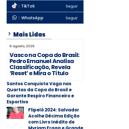
TikTok
Seguir
WhatsApp
Seguir
Mais Lidas
6 agosto, 2026
Vasco na Copa do Brasil:
Pedro Emanuel Analisa
Classificação, Revela
‘Reset’ e Mira o Título
Santos Conquista Vaga nas
Quartas da Copa do Brasil e
Garante Respiro Financeiro e
Esportivo
Flipelô 2024: Salvador
Acolhe Décima Edição
com Livro Inédito de
Myriam Fraga e Grande