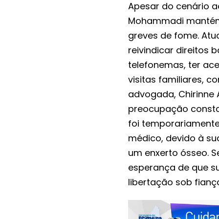
Apesar do cenário a
Mohammadi mantém su
greves de fome. Atu
reivindicar direitos 
telefonemas, ter ac
visitas familiares, 
advogada, Chirinne A
preocupação consta
foi temporariamente
médico, devido à s
um enxerto ósseo. S
esperança de que su
libertação sob fianç