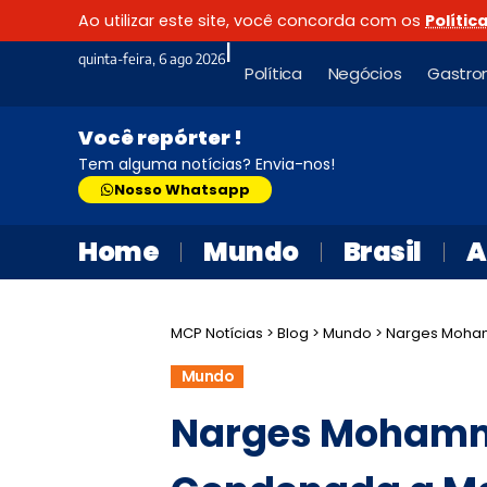
Ao utilizar este site, você concorda com os
Polític
|
quinta-feira, 6 ago 2026
Política
Negócios
Gastro
Você repórter !
Tem alguma notícias? Envia-nos!
Nosso Whatsapp
Home
Mundo
Brasil
A
MCP Notícias
>
Blog
>
Mundo
>
Narges Mohammad
Mundo
Narges Mohamma