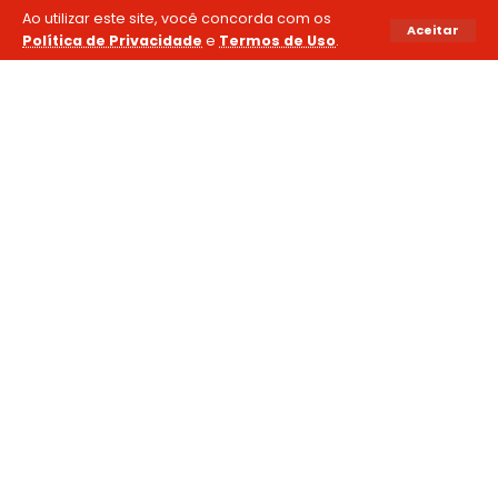
Ao utilizar este site, você concorda com os
Aceitar
Política de Privacidade
e
Termos de Uso
.