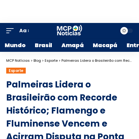
Aa
Mundo
Brasil
Amapá
Macapá
Ent
MCP Notícias
>
Blog
>
Esporte
>
Palmeiras Lidera o Brasileirão com Recorde Histórico; Flamengo e Fluminense Vencem e Acirram Disputa na Ponta
Esporte
Palmeiras Lidera o
Brasileirão com Recorde
Histórico; Flamengo e
Fluminense Vencem e
Acirram Disputa na Ponta