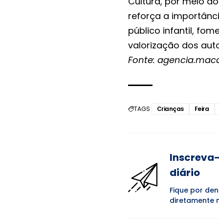
Cultura, por meio do 
reforça a importânci
público infantil, fom
valorização dos auto
Fonte: agencia.mac
TAGS
Crianças
Feira
Inscreva-
diário
Fique por den
diretamente n