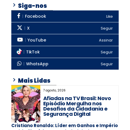
Siga-nos
Facebook
Like
X
Seguir
YouTube
Assinar
TikTok
Seguir
WhatsApp
Seguir
Mais Lidas
7 agosto, 2026
Afiadas na TV Brasil: Novo
Episódio Mergulha nos
Desafios da Cidadania e
Segurança Digital
Cristiano Ronaldo: Líder em Ganhos e Império