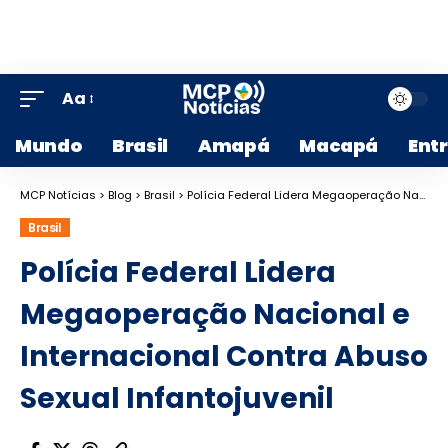
Aa
Mundo
Brasil
Amapá
Macapá
Ent
MCP Notícias
>
Blog
>
Brasil
>
Polícia Federal Lidera Megaoperação Nacional e Internacional Contra Abuso Sexual Infantojuvenil
Brasil
Polícia Federal Lidera
Megaoperação Nacional e
Internacional Contra Abuso
Sexual Infantojuvenil