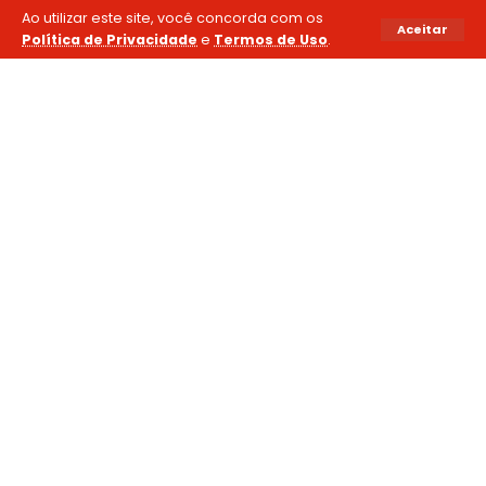
Ao utilizar este site, você concorda com os
Aceitar
Política de Privacidade
e
Termos de Uso
.