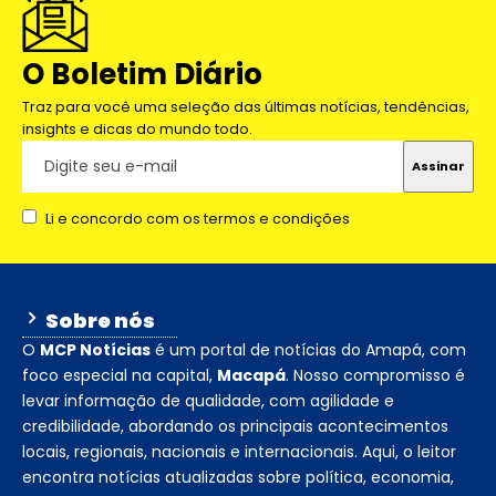
O Boletim Diário
Traz para você uma seleção das últimas notícias, tendências,
insights e dicas do mundo todo.
Li e concordo com os termos e condições
Sobre nós
O
MCP Notícias
é um portal de notícias do Amapá, com
foco especial na capital,
Macapá
. Nosso compromisso é
levar informação de qualidade, com agilidade e
credibilidade, abordando os principais acontecimentos
locais, regionais, nacionais e internacionais. Aqui, o leitor
encontra notícias atualizadas sobre política, economia,