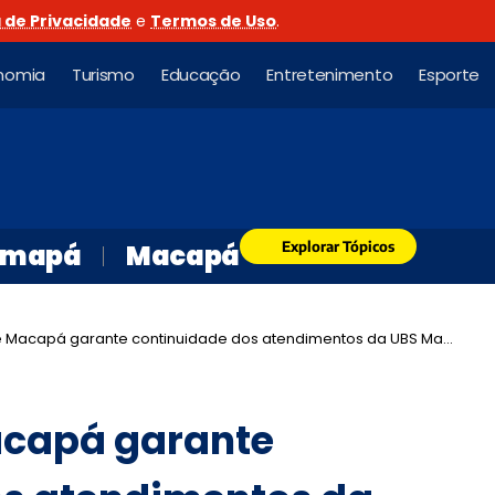
a de Privacidade
e
Termos de Uso
.
nomia
Turismo
Educação
Entretenimento
Esporte
Explorar Tópicos
mapá
Macapá
apá garante continuidade dos atendimentos da UBS Marcelo Cândia em outros endereços
acapá garante