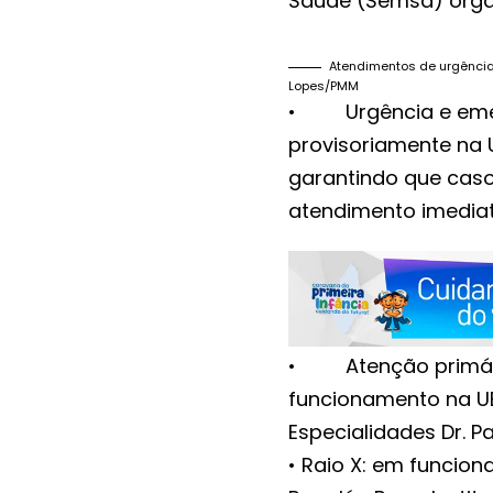
Saúde (Semsa) organ
Atendimentos de urgência 
Lopes/PMM
• Urgência e emerg
provisoriamente na U
garantindo que cas
atendimento imediat
• Atenção primária
funcionamento na UBS
Especialidades Dr. 
• Raio X: em funcion