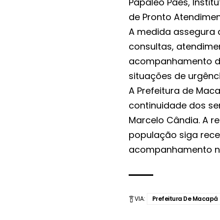
Papaléo Paes, Instit
de Pronto Atendiment
A medida assegura 
consultas, atendimen
acompanhamento de 
situações de urgênci
A Prefeitura de Mac
continuidade dos se
Marcelo Cândia. A r
população siga rece
acompanhamento nec
VIA:
Prefeitura De Macapá