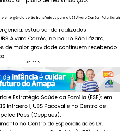
izou um plano de redistribuição:
e emergência serão transferidos para a UBS Álvaro Corrêa | Foto: Sarah
ência: estão sendo realizados
BS Álvaro Corrêa, no bairro São Lázaro,
os de maior gravidade continuem recebendo
o.
- Anúncio -
 e Estratégia Saúde da Família (ESF): em
 Infraero I, UBS Pacoval e no Centro de
Papaléo Paes (Ceppaes).
amento no Centro de Especialidades Dr.