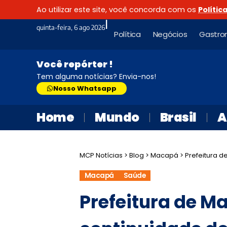
Ao utilizar este site, você concorda com os
Polític
|
quinta-feira, 6 ago 2026
Política
Negócios
Gastro
Você repórter !
Tem alguma notícias? Envia-nos!
Nosso Whatsapp
Home
Mundo
Brasil
A
MCP Notícias
>
Blog
>
Macapá
>
Prefeitura de Mac
Macapá
Saúde
Prefeitura de M