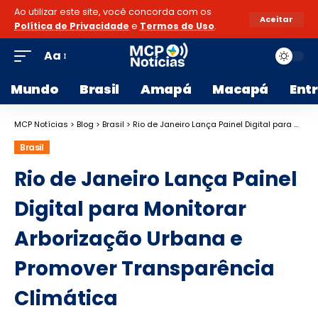
Ao utilizar este site, você concorda com os
Aceitar
Política de Privacidade
e
Termos de Uso
.
Aa
Mundo
Brasil
Amapá
Macapá
Ent
MCP Notícias
>
Blog
>
Brasil
>
Rio de Janeiro Lança Painel Digital para Monitorar Arborização Urbana e Promover Transparência Climática
Brasil
Rio de Janeiro Lança Painel
Digital para Monitorar
Arborização Urbana e
Promover Transparência
Climática