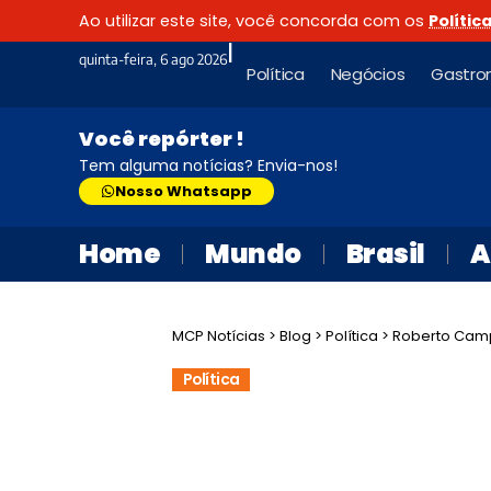
Ao utilizar este site, você concorda com os
Polític
|
quinta-feira, 6 ago 2026
Política
Negócios
Gastro
Você repórter !
Tem alguma notícias? Envia-nos!
Nosso Whatsapp
Home
Mundo
Brasil
A
MCP Notícias
>
Blog
>
Política
>
Roberto Campos 
Política