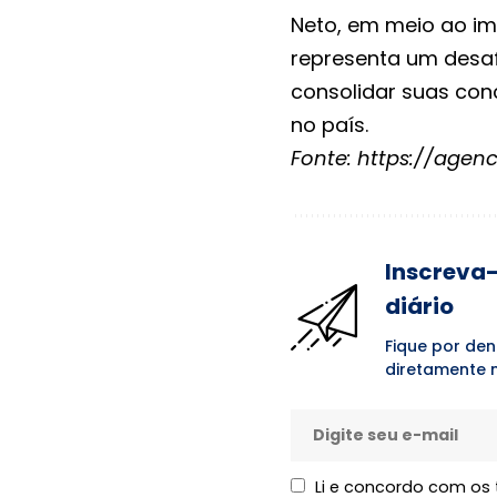
Neto, em meio ao imi
representa um desaf
consolidar suas con
no país.
Fonte:
https://agenc
Inscreva-
diário
Fique por den
diretamente n
Li e concordo com os