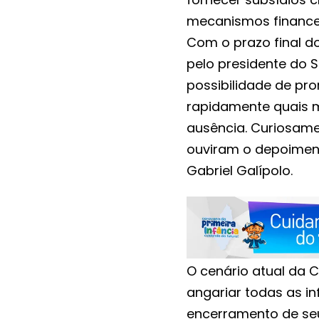
mecanismos financei
Com o prazo final do
pelo presidente do 
possibilidade de pr
rapidamente quais m
ausência. Curiosam
ouviram o depoiment
Gabriel Galípolo.
O cenário atual da C
angariar todas as i
encerramento de se