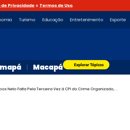
a de Privacidade
e
Termos de Uso
.
nomia
Turismo
Educação
Entretenimento
Esporte
Explorar Tópicos
mapá
Macapá
Neto Falta Pela Terceira Vez à CPI do Crime Organizado, Gerando Impasse