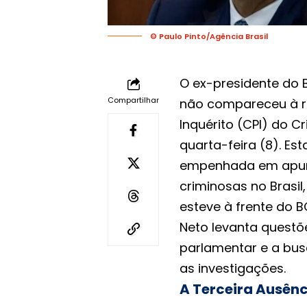
© Paulo Pinto/Agência Brasil
O ex-presidente do 
Compartilhar
não compareceu à r
Inquérito (CPI) do C
quarta-feira (8). Es
empenhada em apura
criminosas no Brasi
esteve à frente do 
Neto levanta questõe
parlamentar e a bus
as investigações.
A Terceira Ausênc