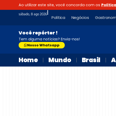
Ao utilizar este site, você concorda com os
Polític
|
sábado, 8 ago 2026
Política
Negócios
Gastronom
Você repórter !
Tem alguma notícias? Envia-nos!
Nosso Whatsapp
Home
Mundo
Brasil
A