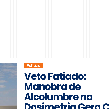
Política
Veto Fatiado:
Manobra de
Alcolumbre na
Dosimetria Gera C