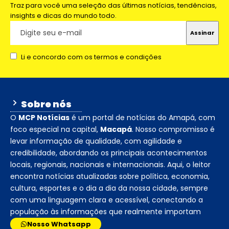
Traz para você uma seleção das últimas notícias, tendências,
insights e dicas do mundo todo.
Li e concordo com os termos e condições
Sobre nós
O
MCP Notícias
é um portal de notícias do Amapá, com
foco especial na capital,
Macapá
. Nosso compromisso é
levar informação de qualidade, com agilidade e
credibilidade, abordando os principais acontecimentos
locais, regionais, nacionais e internacionais. Aqui, o leitor
encontra notícias atualizadas sobre política, economia,
cultura, esportes e o dia a dia da nossa cidade, sempre
com uma linguagem clara e acessível, conectando a
população às informações que realmente importam
Nosso Whatsapp