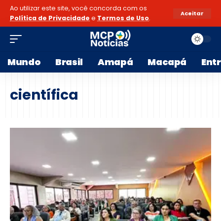
Ao utilizar este site, você concorda com os
Aceitar
Política de Privacidade
e
Termos de Uso
.
Mundo
Brasil
Amapá
Macapá
Ent
científica