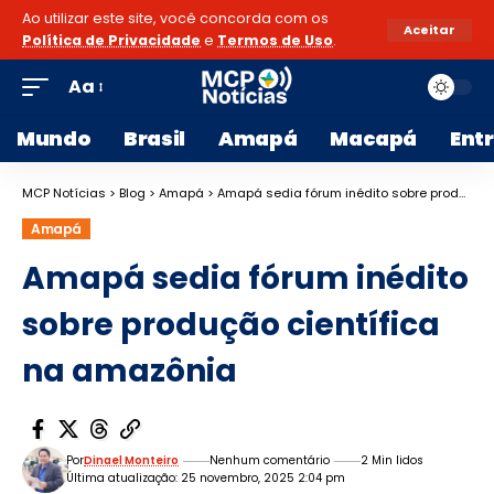
Ao utilizar este site, você concorda com os
Aceitar
Política de Privacidade
e
Termos de Uso
.
Aa
Mundo
Brasil
Amapá
Macapá
Ent
MCP Notícias
>
Blog
>
Amapá
>
Amapá sedia fórum inédito sobre produção científica na amazônia
Amapá
Amapá sedia fórum inédito
sobre produção científica
na amazônia
Por
Dinael Monteiro
Nenhum comentário
2 Min lidos
Última atualização: 25 novembro, 2025 2:04 pm