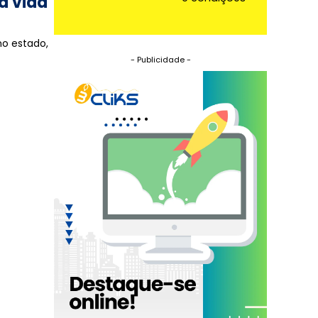
a vida
no estado,
- Publicidade -