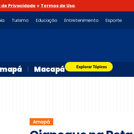
a de Privacidade
e
Termos de Uso
.
ia
Turismo
Educação
Entretenimento
Esporte
Explorar Tópicos
mapá
Macapá
Amapá