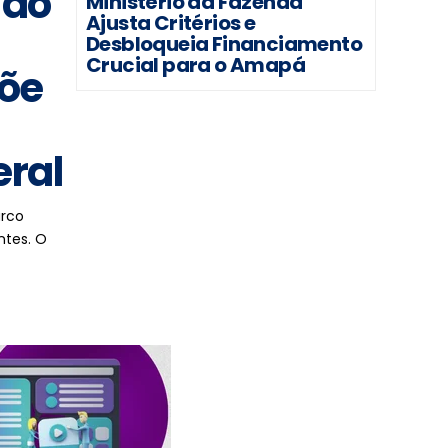
 do
Ministério da Fazenda
Ajusta Critérios e
Desbloqueia Financiamento
Crucial para o Amapá
põe
eral
arco
ntes. O