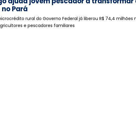
o ajuda jovem pescador a transformar 
a no Pará
crocrédito rural do Governo Federal já liberou R$ 74,4 milhões 
gricultores e pescadores familiares