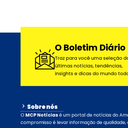
O Boletim Diário
Traz para você uma seleção d
últimas notícias, tendências,
insights e dicas do mundo todo
Sobre nós
O
MCP Notícias
é um portal de notícias do Am
compromisso é levar informação de qualidade, c