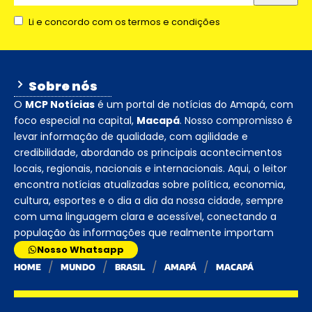
Li e concordo com os termos e condições
Sobre nós
O
MCP Notícias
é um portal de notícias do Amapá, com
foco especial na capital,
Macapá
. Nosso compromisso é
levar informação de qualidade, com agilidade e
credibilidade, abordando os principais acontecimentos
locais, regionais, nacionais e internacionais. Aqui, o leitor
encontra notícias atualizadas sobre política, economia,
cultura, esportes e o dia a dia da nossa cidade, sempre
com uma linguagem clara e acessível, conectando a
população às informações que realmente importam
Nosso Whatsapp
HOME
MUNDO
BRASIL
AMAPÁ
MACAPÁ