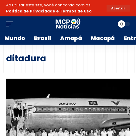
Ao utilizar este site, você concorda com os
Aceitar
Política de Privacidade
e
Termos de Uso
.
Mundo
Brasil
Amapá
Macapá
Ent
ditadura