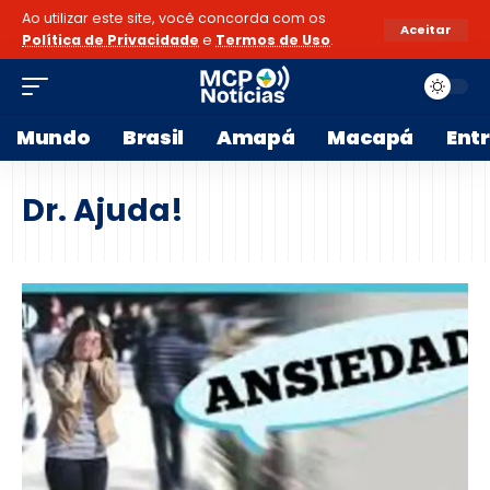
Ao utilizar este site, você concorda com os
Aceitar
Política de Privacidade
e
Termos de Uso
.
Mundo
Brasil
Amapá
Macapá
Ent
Dr. Ajuda!