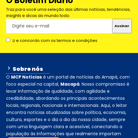
O Boletim Diário
Traz para você uma seleção das últimas notícias, tendências,
insights e dicas do mundo todo.
Li e concordo com os termos e condições
Sobre nós
O
MCP Notícias
é um portal de notícias do Amapá, com
foco especial na capital,
Macapá
. Nosso compromisso é
levar informação de qualidade, com agilidade e
credibilidade, abordando os principais acontecimentos
locais, regionais, nacionais e internacionais. Aqui, o leitor
encontra notícias atualizadas sobre política, economia,
cultura, esportes e o dia a dia da nossa cidade, sempre
com uma linguagem clara e acessível, conectando a
população às informações que realmente importam