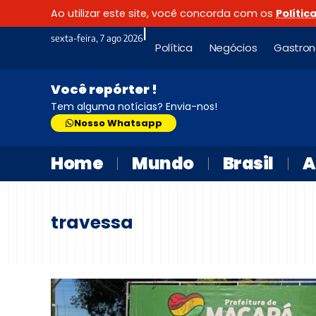
Ao utilizar este site, você concorda com os
Polític
|
sexta-feira, 7 ago 2026
Política
Negócios
Gastro
Você repórter !
Tem alguma notícias? Envia-nos!
Nosso Whatsapp
Home
Mundo
Brasil
A
travessa