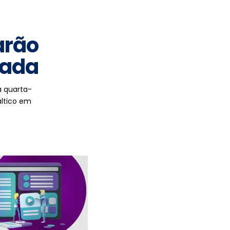
arão
rada
a quarta-
áltico em