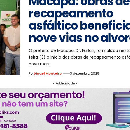
Macapá: obras de
recapeamento
asfáltico benefici
nove vias no alvo
O prefeito de Macapá, Dr. Furlan, formalizou nest
feira (3) o início das obras de recapeamento asf
nove ruas…
Por
Dinael Monteiro
3 dezembro, 2025
- Publicidade -