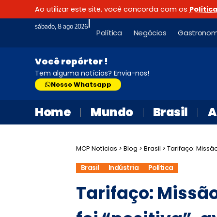
Ao utilizar este site, você concorda com os
Polític
|
sábado, 8 ago 2026
Política
Negócios
Gastronom
Você repórter !
Tem alguma notícias? Envia-nos!
Nosso Whatsapp
Home
Mundo
Brasil
A
MCP Notícias
>
Blog
>
Brasil
>
Tarifaço: Missã
Brasil
Indústria
Política
Tarifaço: Missã