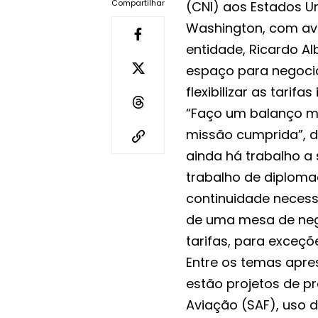
Compartilhar
(
CNI
) aos Estados Un
Washington, com ava
entidade, Ricardo Al
espaço para negocia
flexibilizar as tarif
“Faço um balanço mu
missão cumprida”, d
ainda há trabalho a 
trabalho de diploma
continuidade necessá
de uma mesa de nego
tarifas, para exceçõ
Entre os temas apre
estão projetos de p
Aviação (SAF), uso d