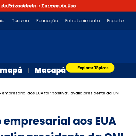
a de Privacidade
e
Termos de Uso
.
ia
Turismo
Educação
Entretenimento
Esporte
Explorar Tópicos
mapá
Macapá
o empresarial aos EUA foi “positiva”, avalia presidente da CNI
o empresarial aos EUA