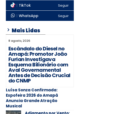
TikTok
Seguir
WhatsApp
Seguir
Mais Lidas
8 agosto, 2026
Escândalo do Diesel no
Amapá: Promotor João
Furlan Investigava
Esquema Bilionário com
Aval Governamental
Antes de Decisão Crucial
do CNMP
Luísa Sonza Confirmada:
Expofeira 2026 do Amapá
Anuncia Grande Atração
Musical
Adiamento por Vento: