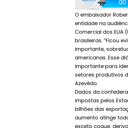
O embaixador Robert
entidade na audiênci
Comercial dos EUA (
brasileiras. “Ficou 
importante, sobret
americanas. Esse di
importante para iden
setores produtivos d
Azevêdo.
Dados da confederaç
impostas pelos Est
bilhões das exportaç
aumento atinge todo
exceto coque, deriv