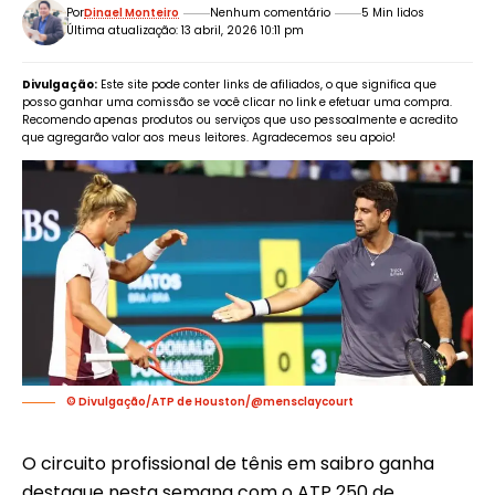
Por
Dinael Monteiro
Nenhum comentário
5 Min lidos
Última atualização: 13 abril, 2026 10:11 pm
Divulgação:
Este site pode conter links de afiliados, o que significa que
posso ganhar uma comissão se você clicar no link e efetuar uma compra.
Recomendo apenas produtos ou serviços que uso pessoalmente e acredito
que agregarão valor aos meus leitores. Agradecemos seu apoio!
© Divulgação/ATP de Houston/@mensclaycourt
O circuito profissional de tênis em saibro ganha
destaque nesta semana com o ATP 250 de