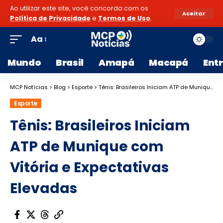
Ao utilizar este site, você concorda com os
Aceitar
Política de Privacidade
e
Termos de Uso
.
Aa
Mundo
Brasil
Amapá
Macapá
Ent
MCP Notícias
>
Blog
>
Esporte
>
Tênis: Brasileiros Iniciam ATP de Munique com Vitória e Expectativas Elevadas
Esporte
Tênis: Brasileiros Iniciam
ATP de Munique com
Vitória e Expectativas
Elevadas