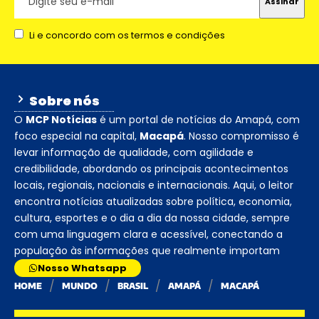
Li e concordo com os termos e condições
Sobre nós
O
MCP Notícias
é um portal de notícias do Amapá, com
foco especial na capital,
Macapá
. Nosso compromisso é
levar informação de qualidade, com agilidade e
credibilidade, abordando os principais acontecimentos
locais, regionais, nacionais e internacionais. Aqui, o leitor
encontra notícias atualizadas sobre política, economia,
cultura, esportes e o dia a dia da nossa cidade, sempre
com uma linguagem clara e acessível, conectando a
população às informações que realmente importam
Nosso Whatsapp
HOME
MUNDO
BRASIL
AMAPÁ
MACAPÁ