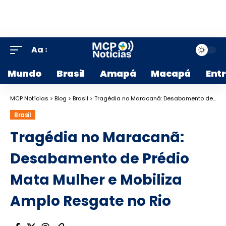
Aa
Mundo
Brasil
Amapá
Macapá
Ent
MCP Notícias
>
Blog
>
Brasil
>
Tragédia no Maracanã: Desabamento de Prédio Mata Mulher e Mobiliza Amplo Resgate no Rio
Brasil
Tragédia no Maracanã:
Desabamento de Prédio
Mata Mulher e Mobiliza
Amplo Resgate no Rio