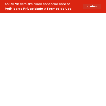
Ao utilizar este site, você concorda com os
Aceitar
Política de Privacidade
e
Termos de Uso
.