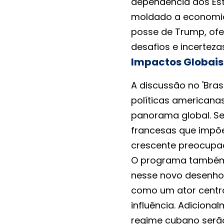
dependência dos Es
moldado a economia 
posse de Trump, ofe
desafios e incerteza
Impactos Globais
A discussão no 'Bras
políticas americana
panorama global. S
francesas que impõe
crescente preocupa
O programa também 
nesse novo desenho 
como um ator centra
influência. Adicion
regime cubano serão