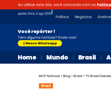
Ao utilizar este site, você concorda com os
Polític
|
quinta-feira, 6 ago 2026
Política
Negócios
Gastro
Você repórter !
Tem alguma notícias? Envia-nos!
Nosso Whatsapp
Home
Mundo
Brasil
A
MCP Notícias
>
Blog
>
Brasil
>
TV Brasil Debate Leg
Brasil