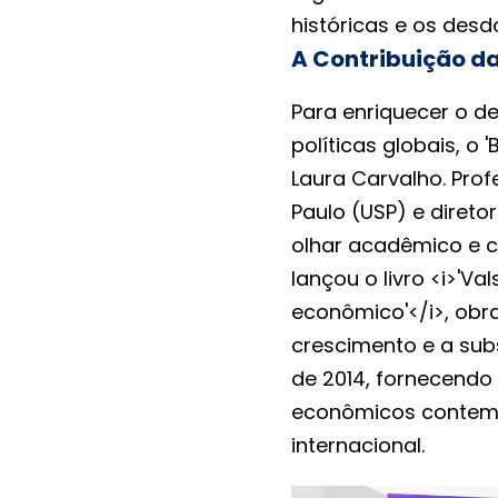
históricas e os des
A Contribuição d
Para enriquecer o d
políticas globais, o
Laura Carvalho. Pro
Paulo (USP) e direto
olhar acadêmico e cr
lançou o livro <i>'Va
econômico'</i>, obra
crescimento e a subs
de 2014, fornecendo
econômicos contemp
internacional.