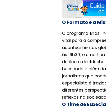
O Formato e a Mis
O programa 'Brasil
vital para a compr
acontecimentos glo
às 19h30, e uma hora
dedica a destrincha
buscando ir além da
jornalistas que co
especialista é trazi
diferentes perspecti
reflexos na sociedad
O Time de Especial