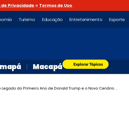
a de Privacidade
e
Termos de Uso
.
nomia
Turismo
Educação
Entretenimento
Esporte
Explorar Tópicos
mapá
Macapá
ado do Primeiro Ano de Donald Trump e o Novo Cenário Global em ‘Brasil no Mundo’