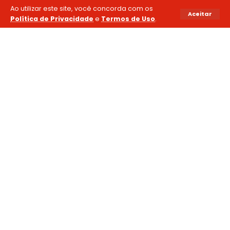
Ao utilizar este site, você concorda com os
Aceitar
Política de Privacidade
e
Termos de Uso
.