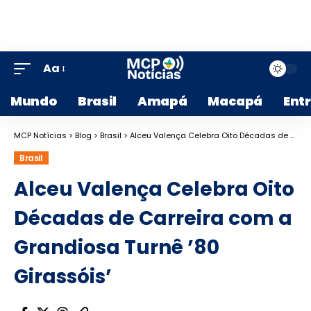
Aa
Mundo
Brasil
Amapá
Macapá
Ent
MCP Notícias
>
Blog
>
Brasil
>
Alceu Valença Celebra Oito Décadas de Carreira com a Grandiosa Turnê ’80 Girassóis’
Brasil
Alceu Valença Celebra Oito
Décadas de Carreira com a
Grandiosa Turnê ’80
Girassóis’