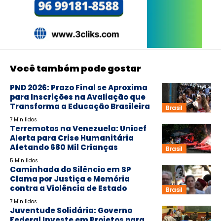
Você também pode gostar
PND 2026: Prazo Final se Aproxima
para Inscrições na Avaliação que
Transforma a Educação Brasileira
Brasil
7 Min lidos
Terremotos na Venezuela: Unicef
Alerta para Crise Humanitária
Afetando 680 Mil Crianças
Brasil
5 Min lidos
Caminhada do Silêncio em SP
Clama por Justiça e Memória
contra a Violência de Estado
Brasil
7 Min lidos
Juventude Solidária: Governo
Federal Investe em Projetos para