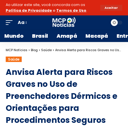
Ao utilizar este site, você concorda com os
Aceitar
Política de Privacidade
e
Termos de Uso
.
Aa
Mundo
Brasil
Amapá
Macapá
Ent
MCP Notícias
>
Blog
>
Saúde
>
Anvisa Alerta para Riscos Graves no Uso de Preenchedores Dérmicos e Orientações para Procedimentos Seguros
Saúde
Anvisa Alerta para Riscos
Graves no Uso de
Preenchedores Dérmicos e
Orientações para
Procedimentos Seguros