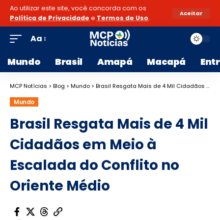
Ao utilizar este site, você concorda com os
Aceitar
Política de Privacidade
e
Termos de Uso
.
Aa
Mundo
Brasil
Amapá
Macapá
Ent
MCP Notícias
>
Blog
>
Mundo
>
Brasil Resgata Mais de 4 Mil Cidadãos em Meio à Escalada do Conflito no Oriente Médio
Mundo
Brasil Resgata Mais de 4 Mil
Cidadãos em Meio à
Escalada do Conflito no
Oriente Médio