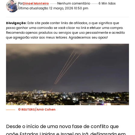
Por
Dinael Monteiro
Nenhum comentário
6 Min lidos
Última atualização: 12 março, 2026 10:50 pm
Divulgação:
Este site pode conter links de afiliados, o que significa que
posso ganhar uma comissão se você clicar no link e efetuar uma compra.
Recomendo apenas produtos ou serviços que uso pessoalmente e acredito
que agregarão valor aos meus leitores. Agradecemos seu apoio!
© REUTERS/Amir Cohen
Desde o início de uma nova fase de conflito que
opõe Estados Unidos e Israel ao Irã, deflagrada em