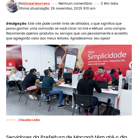
Por
Dinael Monteiro
Nenhum comentário
2 Min lidos
Última atualização: 26 novembro, 2025 9:10 am
Divulgação:
Este site pode conter links de afiliados, o que significa que
posso ganhar uma comissão se você clicar no link e efetuar uma compra.
Recomendo apenas produtos ou serviços que uso pessoalmente e acredito
que agregarão valor aos meus leitores. Agradecemos seu apoio!
Claudia Leão
Servidores da Prefeitura de Macapá têm até o dia