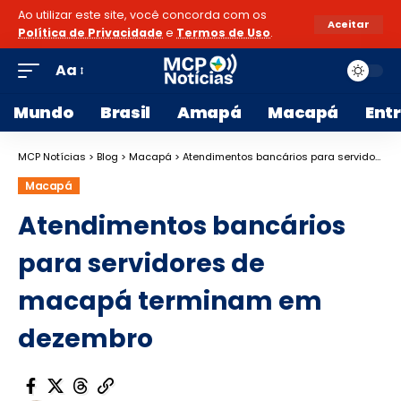
Ao utilizar este site, você concorda com os
Aceitar
Política de Privacidade
e
Termos de Uso
.
Aa
Mundo
Brasil
Amapá
Macapá
Ent
MCP Notícias
>
Blog
>
Macapá
>
Atendimentos bancários para servidores de macapá terminam em dezembro
Macapá
Atendimentos bancários
para servidores de
macapá terminam em
dezembro