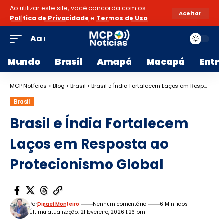
Ao utilizar este site, você concorda com os
Aceitar
Política de Privacidade
e
Termos de Uso
.
Aa
Mundo
Brasil
Amapá
Macapá
Ent
MCP Notícias
>
Blog
>
Brasil
>
Brasil e Índia Fortalecem Laços em Resposta ao Protecionismo Global
Brasil
Brasil e Índia Fortalecem
Laços em Resposta ao
Protecionismo Global
Por
Dinael Monteiro
Nenhum comentário
6 Min lidos
Última atualização: 21 fevereiro, 2026 1:26 pm