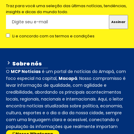
Traz para você uma seleção das últimas notícias, tendências,
insights e dicas do mundo todo.
Li e concordo com os termos e condições
Sobre nós
O
MCP Notícias
é um portal de notícias do Amapá, com
foco especial na capital,
Macapá
. Nosso compromisso é
levar informação de qualidade, com agilidade e
credibilidade, abordando os principais acontecimentos
locais, regionais, nacionais e internacionais. Aqui, o leitor
encontra notícias atualizadas sobre política, economia,
cultura, esportes e o dia a dia da nossa cidade, sempre
com uma linguagem clara e acessível, conectando a
população às informações que realmente importam
Nosso Whatsapp