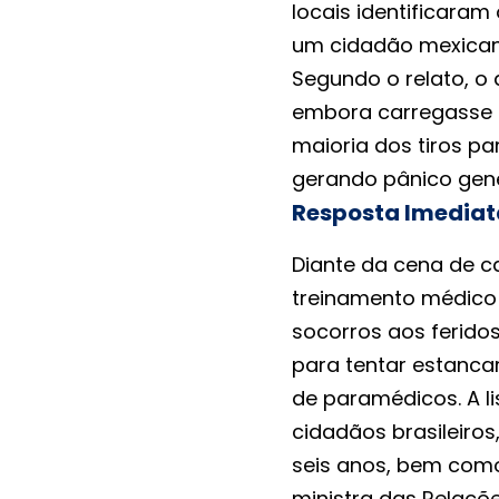
locais identificaram
um cidadão mexicano
Segundo o relato, o
embora carregasse um
maioria dos tiros pa
gerando pânico gene
Resposta Imediat
Diante da cena de c
treinamento médico 
socorros aos feridos
para tentar estanca
de paramédicos. A li
cidadãos brasileiro
seis anos, bem como
ministra das Relaçõe