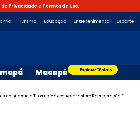
a de Privacidade
e
Termos de Uso
.
nomia
Turismo
Educação
Entretenimento
Esporte
Explorar Tópicos
mapá
Macapá
das em Ataque a Tiros no México Apresentam Recuperação Estável