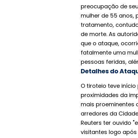
preocupação de seus
mulher de 55 anos,
tratamento, contudo
de morte. As autor
que o ataque, ocorri
fatalmente uma mulh
pessoas feridas, alé
Detalhes do Ataqu
O tiroteio teve iníc
proximidades da imp
mais proeminentes d
arredores da Cidade
Reuters ter ouvido 
visitantes logo apó