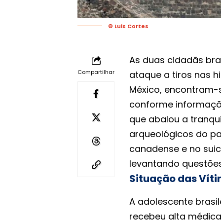
© Luis Cortes
As duas cidadãs bra
Compartilhar
ataque a tiros nas h
México, encontram-s
conforme informaçõe
que abalou a tranqu
arqueológicos do paí
canadense e no suic
levantando questões
Situação das Víti
A adolescente brasil
recebeu alta médica 