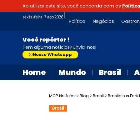
Ao utilizar este site, você concorda com os
Polític
|
sexta-feira, 7 ago 2026
Política
Negócios
Gastro
Você repórter !
Tem alguma notícias? Envia-nos!
Nosso Whatsapp
Home
Mundo
Brasil
A
MCP Notícias
>
Blog
>
Brasil
>
Brasileiras Feri
Brasil