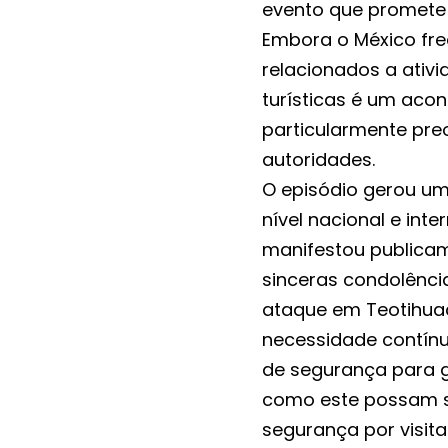
evento que promete a
Embora o México fre
relacionados a ativi
turísticas é um acon
particularmente pre
autoridades.
O episódio gerou u
nível nacional e int
manifestou publicam
sinceras condolênci
ataque em Teotihua
necessidade contínua
de segurança para ga
como este possam s
segurança por visit