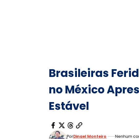
Brasileiras Feri
no México Apre
Estável
Por
Dinael Monteiro
Nenhum co