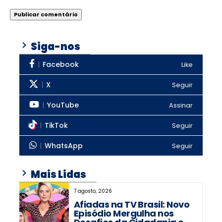
Siga-nos
Facebook
Like
X
Seguir
YouTube
Assinar
TikTok
Seguir
WhatsApp
Seguir
Mais Lidas
7 agosto, 2026
Afiadas na TV Brasil: Novo
Episódio Mergulha nos