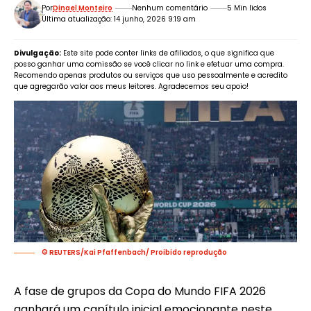
Por
Dinael Monteiro
Nenhum comentário
5 Min lidos
Última atualização: 14 junho, 2026 9:19 am
Divulgação:
Este site pode conter links de afiliados, o que significa que
posso ganhar uma comissão se você clicar no link e efetuar uma compra.
Recomendo apenas produtos ou serviços que uso pessoalmente e acredito
que agregarão valor aos meus leitores. Agradecemos seu apoio!
© REUTERS/Kai Pfaffenbach/ Proibido reprodução
A fase de grupos da Copa do Mundo FIFA 2026
ganhará um capítulo inicial emocionante neste