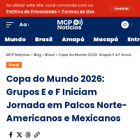
Ao utilizar este site, você concorda com os
Aceitar
Política de Privacidade
e
Termos de Uso
.
Aa
Mundo
Brasil
Amapá
Macapá
Ent
MCP Notícias
>
Blog
>
Brasil
>
Copa do Mundo 2026: Grupos E e F Iniciam Jornada em Palcos Norte-Americanos e Mexicanos
Brasil
Copa do Mundo 2026:
Grupos E e F Iniciam
Jornada em Palcos Norte-
Americanos e Mexicanos