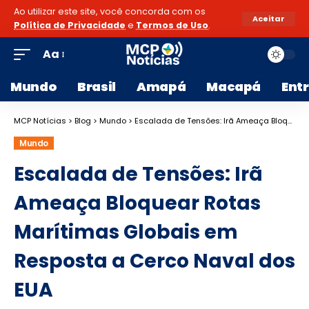
Ao utilizar este site, você concorda com os
Aceitar
Política de Privacidade
e
Termos de Uso
.
Aa
Mundo
Brasil
Amapá
Macapá
Ent
MCP Notícias
>
Blog
>
Mundo
>
Escalada de Tensões: Irã Ameaça Bloquear Rotas Marítimas Globais em Resposta a Cerco Naval dos EUA
Mundo
Escalada de Tensões: Irã
Ameaça Bloquear Rotas
Marítimas Globais em
Resposta a Cerco Naval dos
EUA