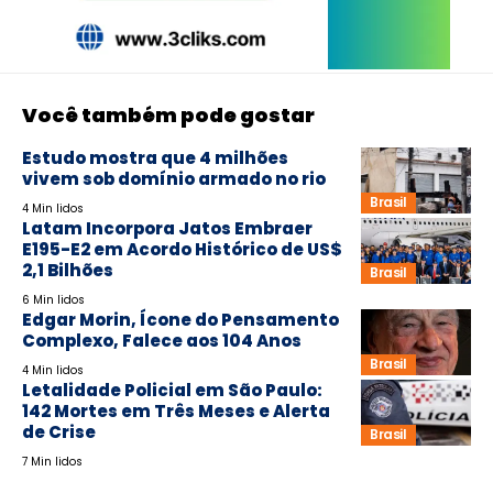
Você também pode gostar
Estudo mostra que 4 milhões
vivem sob domínio armado no rio
Brasil
4 Min lidos
Latam Incorpora Jatos Embraer
E195-E2 em Acordo Histórico de US$
2,1 Bilhões
Brasil
6 Min lidos
Edgar Morin, Ícone do Pensamento
Complexo, Falece aos 104 Anos
Brasil
4 Min lidos
Letalidade Policial em São Paulo:
142 Mortes em Três Meses e Alerta
de Crise
Brasil
7 Min lidos