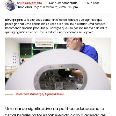
Por
Dinael Monteiro
Nenhum comentário
5 Min lidos
Última atualização: 10 fevereiro, 2026 5:09 pm
Divulgação:
Este site pode conter links de afiliados, o que significa que
posso ganhar uma comissão se você clicar no link e efetuar uma compra.
Recomendo apenas produtos ou serviços que uso pessoalmente e acredito
que agregarão valor aos meus leitores. Agradecemos seu apoio!
© Marcelo Camargo/Agência Brasil
Um marco significativo na política educacional e
fiscal brasileira foi estabelecido com a adesão de