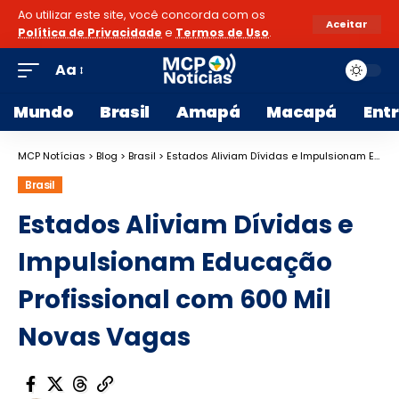
Ao utilizar este site, você concorda com os
Aceitar
Política de Privacidade
e
Termos de Uso
.
Aa
Mundo
Brasil
Amapá
Macapá
Ent
MCP Notícias
>
Blog
>
Brasil
>
Estados Aliviam Dívidas e Impulsionam Educação Profissional com 600 Mil Novas Vagas
Brasil
Estados Aliviam Dívidas e
Impulsionam Educação
Profissional com 600 Mil
Novas Vagas