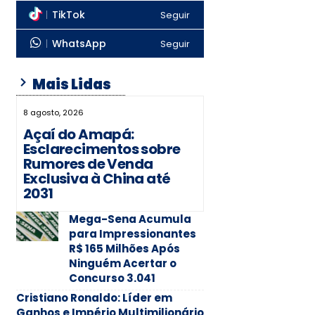
TikTok
Seguir
WhatsApp
Seguir
Mais Lidas
8 agosto, 2026
Açaí do Amapá:
Esclarecimentos sobre
Rumores de Venda
Exclusiva à China até
2031
Mega-Sena Acumula
para Impressionantes
R$ 165 Milhões Após
Ninguém Acertar o
Concurso 3.041
Cristiano Ronaldo: Líder em
Ganhos e Império Multimilionário