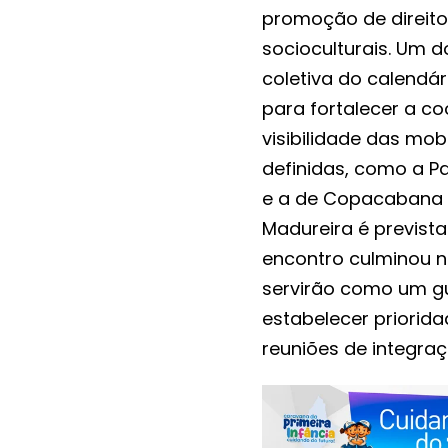
promoção de direito
socioculturais. Um d
coletiva do calendá
para fortalecer a co
visibilidade das mob
definidas, como a P
e a de Copacabana 
Madureira é previst
encontro culminou 
servirão como um gu
estabelecer prioridad
reuniões de integraçã