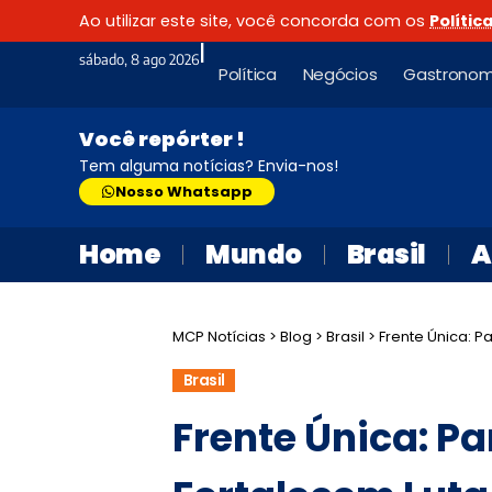
Ao utilizar este site, você concorda com os
Polític
|
sábado, 8 ago 2026
Política
Negócios
Gastronom
Você repórter !
Tem alguma notícias? Envia-nos!
Nosso Whatsapp
Home
Mundo
Brasil
A
MCP Notícias
>
Blog
>
Brasil
>
Frente Única: Paradas
Brasil
Frente Única: P