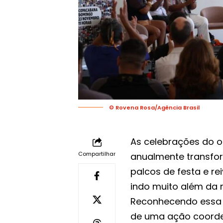
© Rovena Rosa/Agência Brasil
As celebrações do or
Compartilhar
anualmente transfo
palcos de festa e re
indo muito além da m
Reconhecendo essa d
de uma ação coorden