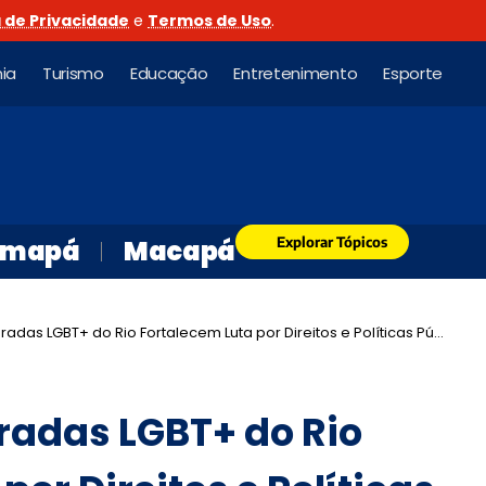
a de Privacidade
e
Termos de Uso
.
ia
Turismo
Educação
Entretenimento
Esporte
Explorar Tópicos
mapá
Macapá
 LGBT+ do Rio Fortalecem Luta por Direitos e Políticas Públicas em Encontro Estadual
aradas LGBT+ do Rio