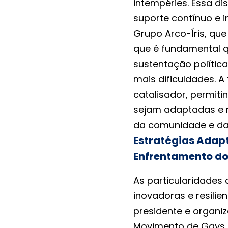
intempéries. Essa d
suporte contínuo e 
Grupo Arco-Íris, qu
que é fundamental q
sustentação política,
mais dificuldades. 
catalisador, permiti
sejam adaptadas e r
da comunidade e dan
Estratégias Adap
Enfrentamento d
As particularidades
inovadoras e resilie
presidente e organi
Movimento de Gays, 