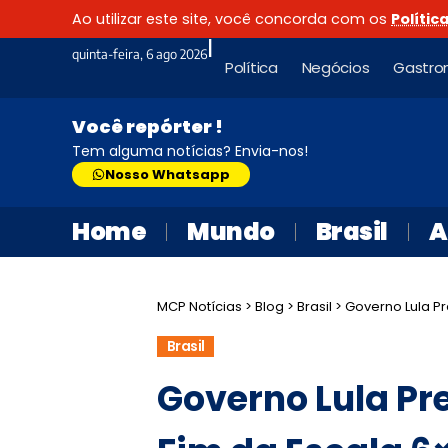
Ao utilizar este site, você concorda com os
Polític
|
quinta-feira, 6 ago 2026
Política
Negócios
Gastro
Você repórter !
Tem alguma notícias? Envia-nos!
Nosso Whatsapp
Home
Mundo
Brasil
A
MCP Notícias
>
Blog
>
Brasil
>
Governo Lula Pres
Brasil
Governo Lula Pr