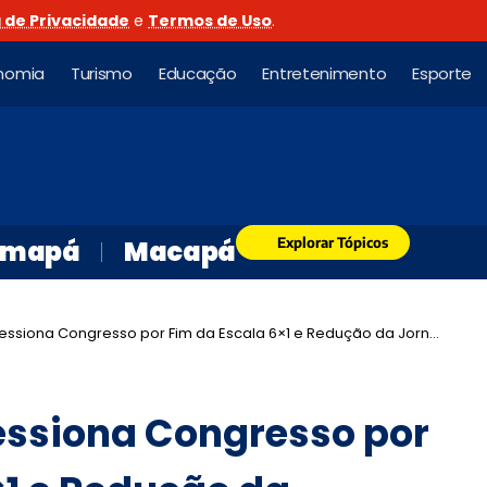
a de Privacidade
e
Termos de Uso
.
nomia
Turismo
Educação
Entretenimento
Esporte
Explorar Tópicos
mapá
Macapá
siona Congresso por Fim da Escala 6×1 e Redução da Jornada de Trabalho
essiona Congresso por