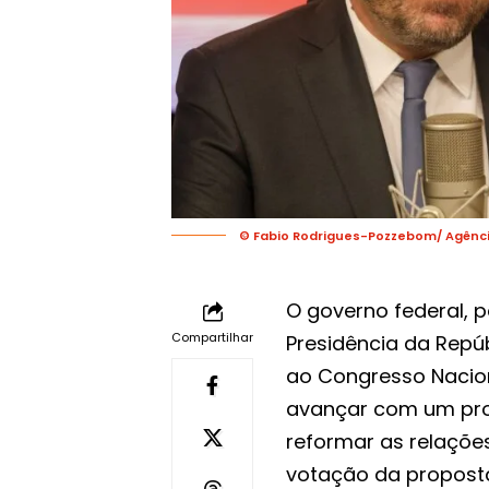
© Fabio Rodrigues-Pozzebom/ Agência
O governo federal, p
Compartilhar
Presidência da Repúb
ao Congresso Nacion
avançar com um proj
reformar as relaçõe
votação da proposta