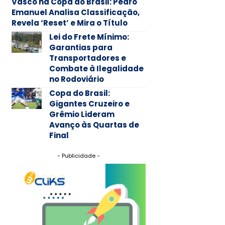
Vasco na Copa do Brasil: Pedro
Emanuel Analisa Classificação,
Revela ‘Reset’ e Mira o Título
Lei do Frete Mínimo:
Garantias para
Transportadores e
Combate à Ilegalidade
no Rodoviário
Copa do Brasil:
Gigantes Cruzeiro e
Grêmio Lideram
Avanço às Quartas de
Final
- Publicidade -