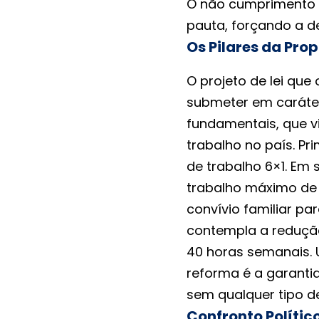
O não cumprimento d
pauta, forçando a d
Os Pilares da Pr
O projeto de lei que
submeter em caráter
fundamentais, que 
trabalho no país. Pr
de trabalho 6×1. Em
trabalho máximo de
convívio familiar pa
contempla a redução
40 horas semanais. U
reforma é a garant
sem qualquer tipo d
Confronto Polític