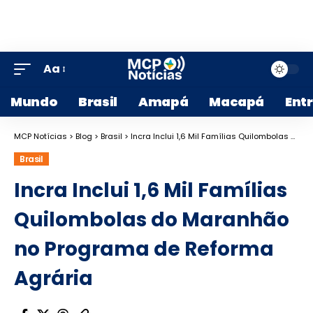
Aa
Mundo
Brasil
Amapá
Macapá
Ent
MCP Notícias
>
Blog
>
Brasil
>
Incra Inclui 1,6 Mil Famílias Quilombolas do Maranhão no Programa de Reforma Agrária
Brasil
Incra Inclui 1,6 Mil Famílias
Quilombolas do Maranhão
no Programa de Reforma
Agrária