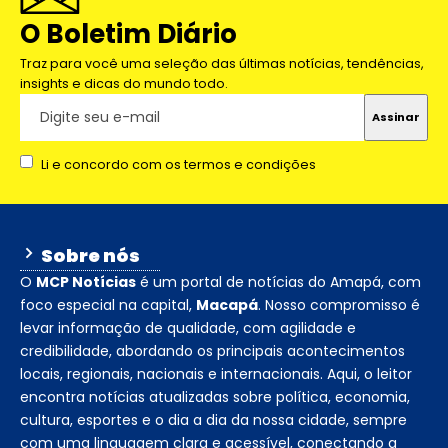
O Boletim Diário
Traz para você uma seleção das últimas notícias, tendências,
insights e dicas do mundo todo.
Li e concordo com os termos e condições
Sobre nós
O
MCP Notícias
é um portal de notícias do Amapá, com
foco especial na capital,
Macapá
. Nosso compromisso é
levar informação de qualidade, com agilidade e
credibilidade, abordando os principais acontecimentos
locais, regionais, nacionais e internacionais. Aqui, o leitor
encontra notícias atualizadas sobre política, economia,
cultura, esportes e o dia a dia da nossa cidade, sempre
com uma linguagem clara e acessível, conectando a