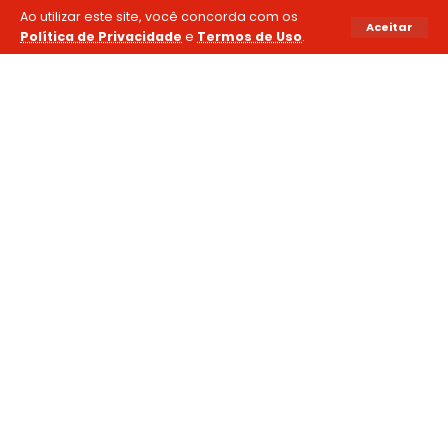
Ao utilizar este site, você concorda com os
Aceitar
Política de Privacidade
e
Termos de Uso
.