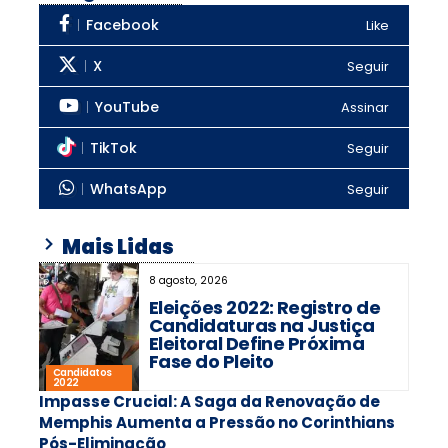
Facebook
Like
X
Seguir
YouTube
Assinar
TikTok
Seguir
WhatsApp
Seguir
Mais Lidas
8 agosto, 2026
Eleições 2022: Registro de
Candidaturas na Justiça
Eleitoral Define Próxima
Fase do Pleito
Candidatos
2022
Impasse Crucial: A Saga da Renovação de
Memphis Aumenta a Pressão no Corinthians
Pós-Eliminação