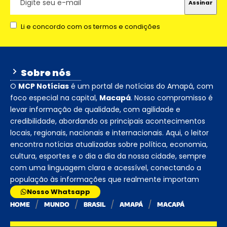
Li e concordo com os termos e condições
Sobre nós
O
MCP Notícias
é um portal de notícias do Amapá, com
foco especial na capital,
Macapá
. Nosso compromisso é
levar informação de qualidade, com agilidade e
credibilidade, abordando os principais acontecimentos
locais, regionais, nacionais e internacionais. Aqui, o leitor
encontra notícias atualizadas sobre política, economia,
cultura, esportes e o dia a dia da nossa cidade, sempre
com uma linguagem clara e acessível, conectando a
população às informações que realmente importam
Nosso Whatsapp
HOME
MUNDO
BRASIL
AMAPÁ
MACAPÁ