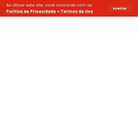
Ao utilizar este site, você concorda com os
Aceitar
Política de Privacidade
e
Termos de Uso
.