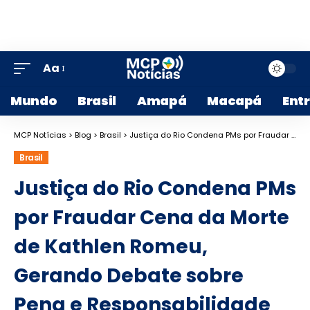
Aa
Mundo
Brasil
Amapá
Macapá
Ent
MCP Notícias
>
Blog
>
Brasil
>
Justiça do Rio Condena PMs por Fraudar Cena da Morte de Kathlen Romeu, Gerando Debate sobre Pena e Responsabilidade
Brasil
Justiça do Rio Condena PMs
por Fraudar Cena da Morte
de Kathlen Romeu,
Gerando Debate sobre
Pena e Responsabilidade