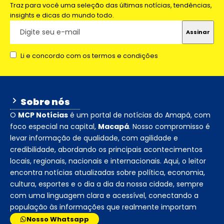
Traz para você uma seleção das últimas notícias, tendências,
insights e dicas do mundo todo.
Li e concordo com os termos e condições
Sobre nós
O
MCP Notícias
é um portal de notícias do Amapá, com
foco especial na capital,
Macapá
. Nosso compromisso é
levar informação de qualidade, com agilidade e
credibilidade, abordando os principais acontecimentos
locais, regionais, nacionais e internacionais. Aqui, o leitor
encontra notícias atualizadas sobre política, economia,
cultura, esportes e o dia a dia da nossa cidade, sempre
com uma linguagem clara e acessível, conectando a
população às informações que realmente importam
Nosso Whatsapp