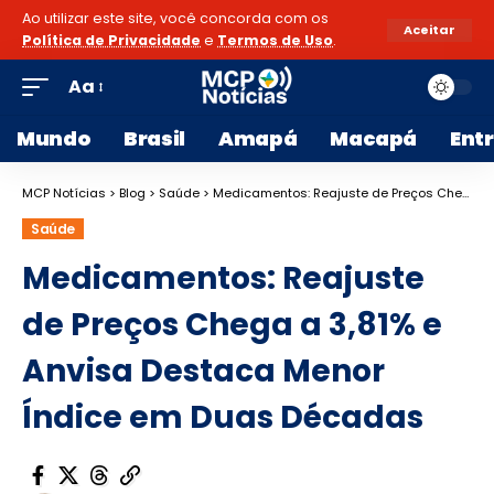
Ao utilizar este site, você concorda com os
Aceitar
Política de Privacidade
e
Termos de Uso
.
Aa
Mundo
Brasil
Amapá
Macapá
Ent
MCP Notícias
>
Blog
>
Saúde
>
Medicamentos: Reajuste de Preços Chega a 3,81% e Anvisa Destaca Menor Índice em Duas Décadas
Saúde
Medicamentos: Reajuste
de Preços Chega a 3,81% e
Anvisa Destaca Menor
Índice em Duas Décadas