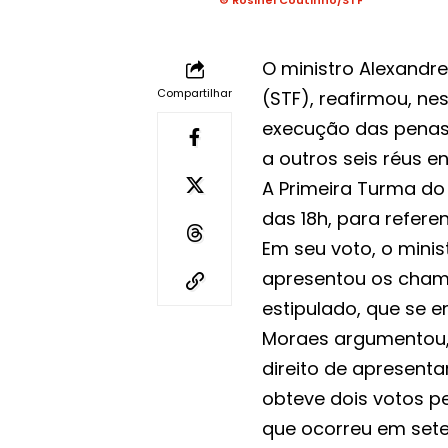
© Rosinei Coutinho/STF
O ministro Alexandr
Compartilhar
(STF), reafirmou, ne
execução das penas 
a outros seis réus 
A Primeira Turma do 
das 18h, para refere
Em seu voto, o mini
apresentou os cham
estipulado, que se e
Moraes argumentou, 
direito de apresent
obteve dois votos p
que ocorreu em sete