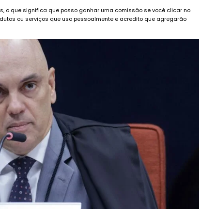
dos, o que significa que posso ganhar uma comissão se você clicar no
dutos ou serviços que uso pessoalmente e acredito que agregarão