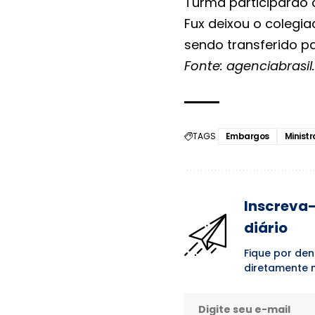
Turma participarão 
Fux deixou o colegia
sendo transferido p
Fonte: agenciabrasi
TAGS
Embargos
Ministr
Inscreva-
diário
Fique por den
diretamente n