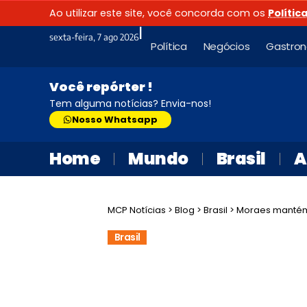
Ao utilizar este site, você concorda com os
Polític
|
sexta-feira, 7 ago 2026
Política
Negócios
Gastro
Você repórter !
Tem alguma notícias? Envia-nos!
Nosso Whatsapp
Home
Mundo
Brasil
A
MCP Notícias
>
Blog
>
Brasil
>
Moraes mantém
Brasil