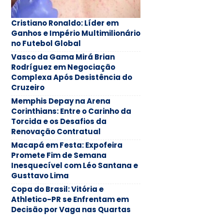
Cristiano Ronaldo: Líder em
Ganhos e Império Multimilionário
no Futebol Global
Vasco da Gama Mirá Brian
Rodríguez em Negociação
Complexa Após Desistência do
Cruzeiro
Memphis Depay na Arena
Corinthians: Entre o Carinho da
Torcida e os Desafios da
Renovação Contratual
Macapá em Festa: Expofeira
Promete Fim de Semana
Inesquecível com Léo Santana e
Gusttavo Lima
Copa do Brasil: Vitória e
Athletico-PR se Enfrentam em
Decisão por Vaga nas Quartas