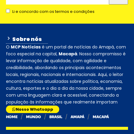
Li e concordo com os termos e condições
Sobre nós
O
MCP Notícias
é um portal de notícias do Amapá, com
foco especial na capital,
Macapá
. Nosso compromisso é
levar informação de qualidade, com agilidade e
credibilidade, abordando os principais acontecimentos
locais, regionais, nacionais e internacionais. Aqui, o leitor
encontra notícias atualizadas sobre política, economia,
cultura, esportes e o dia a dia da nossa cidade, sempre
com uma linguagem clara e acessível, conectando a
população às informações que realmente importam
Nosso Whatsapp
HOME
MUNDO
BRASIL
AMAPÁ
MACAPÁ