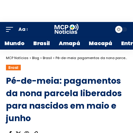
Aa
Mundo
Brasil
Amapá
Macapá
Ent
MCP Notícias
>
Blog
>
Brasil
>
Pé-de-meia: pagamentos da nona parcela liberados para nascidos em maio e junho
Brasil
Pé-de-meia: pagamentos
da nona parcela liberados
para nascidos em maio e
junho