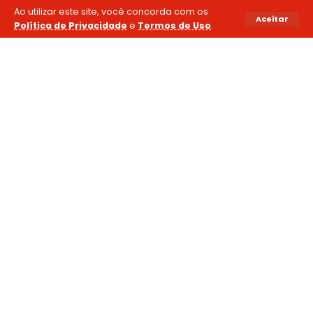
Ao utilizar este site, você concorda com os
Aceitar
Política de Privacidade
e
Termos de Uso
.