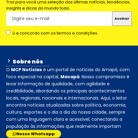
Traz para você uma seleção das últimas notícias, tendências,
insights e dicas do mundo todo.
Li e concordo com os termos e condições
Sobre nós
O
MCP Notícias
é um portal de notícias do Amapá, com
foco especial na capital,
Macapá
. Nosso compromisso é
levar informação de qualidade, com agilidade e
credibilidade, abordando os principais acontecimentos
locais, regionais, nacionais e internacionais. Aqui, o leitor
encontra notícias atualizadas sobre política, economia,
cultura, esportes e o dia a dia da nossa cidade, sempre
com uma linguagem clara e acessível, conectando a
população às informações que realmente importam
Nosso Whatsapp