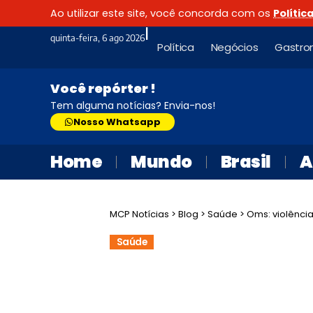
Ao utilizar este site, você concorda com os
Polític
|
quinta-feira, 6 ago 2026
Política
Negócios
Gastro
Você repórter !
Tem alguma notícias? Envia-nos!
Nosso Whatsapp
Home
Mundo
Brasil
A
MCP Notícias
>
Blog
>
Saúde
>
Oms: violênci
Saúde