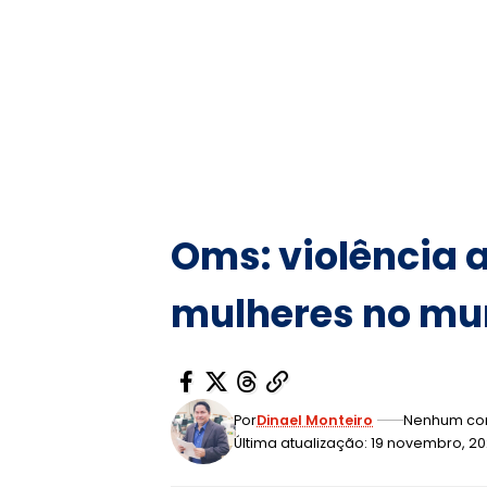
Oms: violência 
mulheres no m
Por
Dinael Monteiro
Nenhum co
Última atualização: 19 novembro, 2