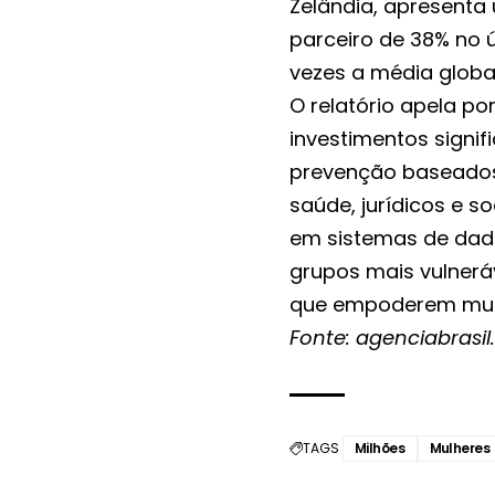
Zelândia, apresenta 
parceiro de 38% no ú
vezes a média global
O relatório apela p
investimentos signi
prevenção baseados 
saúde, jurídicos e so
em sistemas de dado
grupos mais vulneráve
que empoderem mulh
Fonte: agenciabrasi
TAGS
Milhões
Mulheres