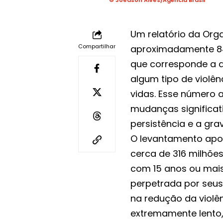
© Joédson Alves/Agência Brasil
Um relatório da Org
Compartilhar
aproximadamente 84
que corresponde a q
algum tipo de violê
vidas. Esse número 
mudanças significat
persistência e a gr
O levantamento apon
cerca de 316 milhõe
com 15 anos ou mais,
perpetrada por seus
na redução da violên
extremamente lento