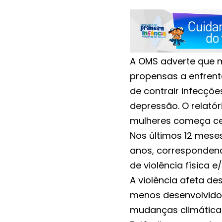
A OMS adverte que m
propensas a enfrent
de contrair infecçõ
depressão. O relató
mulheres começa ced
Nos últimos 12 meses
anos, correspondend
de violência física e
A violência afeta d
menos desenvolvidos
mudanças climáticas