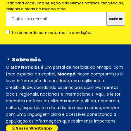
Traz para você uma seleção das últimas notícias, tendências,
insights e dicas do mundo todo.
Li e concordo com os termos e condições
Sobre nós
O
MCP Notícias
é um portal de notícias do Amapá, com
foco especial na capital,
Macapá
. Nosso compromisso é
levar informação de qualidade, com agilidade e
credibilidade, abordando os principais acontecimentos
locais, regionais, nacionais e internacionais. Aqui, o leitor
encontra notícias atualizadas sobre política, economia,
cultura, esportes e o dia a dia da nossa cidade, sempre
com uma linguagem clara e acessível, conectando a
população às informações que realmente importam
Nosso Whatsapp