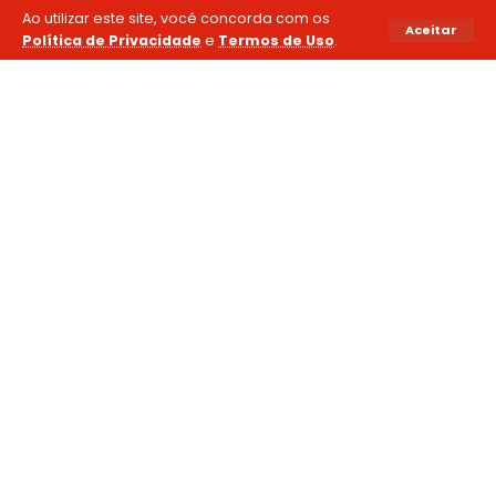
Ao utilizar este site, você concorda com os
Aceitar
Política de Privacidade
e
Termos de Uso
.