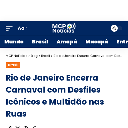
Aa
Mundo
Brasil
Amapá
Macapá
Ent
MCP Notícias
>
Blog
>
Brasil
>
Rio de Janeiro Encerra Carnaval com Desfiles Icônicos e Multidão nas Ruas
Brasil
Rio de Janeiro Encerra
Carnaval com Desfiles
Icônicos e Multidão nas
Ruas