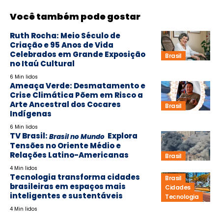
Você também pode gostar
Ruth Rocha: Meio Século de
Criação e 95 Anos de Vida
Celebrados em Grande Exposição
Brasil
no Itaú Cultural
6 Min lidos
Ameaça Verde: Desmatamento e
Crise Climática Põem em Risco a
Arte Ancestral dos Cocares
Brasil
Indígenas
6 Min lidos
TV Brasil:
Explora
Brasil no Mundo
Tensões no Oriente Médio e
Relações Latino-Americanas
Brasil
4 Min lidos
Tecnologia transforma cidades
Brasil
brasileiras em espaços mais
Cidades
inteligentes e sustentáveis
Tecnologia
4 Min lidos