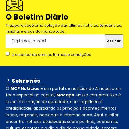
O Boletim Diário
Traz para você uma seleção das últimas notícias, tendências,
insights e dicas do mundo todo.
Li e concordo com os termos e condições
Sobre nós
O
MCP Notícias
é um portal de notícias do Amapá, com
foco especial na capital,
Macapá
. Nosso compromisso é
levar informação de qualidade, com agilidade e
credibilidade, abordando os principais acontecimentos
locais, regionais, nacionais e internacionais. Aqui, o leitor
encontra notícias atualizadas sobre política, economia,
cultura, esportes e o dia a dia da nossa cidade, sempre