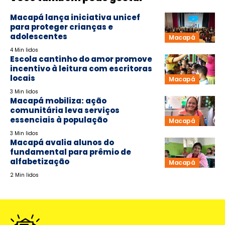
Macapá lança iniciativa unicef
para proteger crianças e
adolescentes
Macapá
4 Min lidos
Escola cantinho do amor promove
incentivo à leitura com escritoras
locais
Macapá
3 Min lidos
Macapá mobiliza: ação
comunitária leva serviços
essenciais à população
Macapá
3 Min lidos
Macapá avalia alunos do
fundamental para prêmio de
alfabetização
Macapá
2 Min lidos