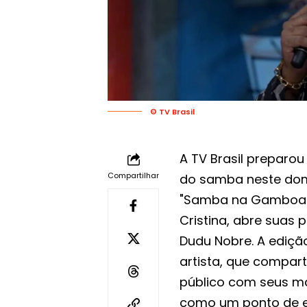
© TV Brasil
A TV Brasil preparo
Compartilhar
do samba neste domi
"Samba na Gamboa",
Cristina, abre suas 
Dudu Nobre. A ediçã
artista, que compart
público com seus ma
como um ponto de enc