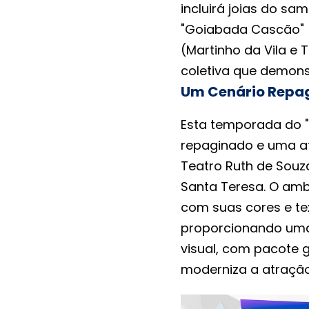
incluirá joias do s
"Goiabada Cascão" (
(Martinho da Vila e
coletiva que demonst
Um Cenário Repag
Esta temporada do 
repaginado e uma at
Teatro Ruth de Souza
Santa Teresa. O am
com suas cores e tex
proporcionando uma 
visual, com pacote g
moderniza a atração