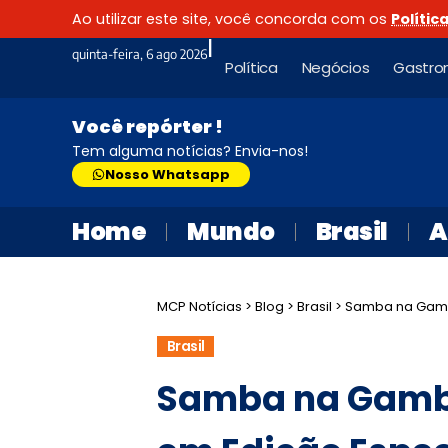
Ao utilizar este site, você concorda com os
Polític
|
quinta-feira, 6 ago 2026
Política
Negócios
Gastro
Você repórter !
Tem alguma notícias? Envia-nos!
Nosso Whatsapp
Home
Mundo
Brasil
A
MCP Notícias
>
Blog
>
Brasil
>
Samba na Gambo
Brasil
Samba na Gamb